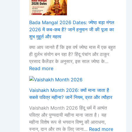
0
दि
अ
भ
वि
2
व्य
क्ष
मु
त्र
6
पू
य
हू
म
Bada Mangal 2026 Dates: ज्येष्ठ बड़ा मंगल
में
जा
तृ
र्त
ही
2026 में कब-कब है? जानें हनुमान जी की पूजा का
क
वि
ती
,
ना
शुभ मुहूर्त और महत्व
ब
धि
या
पू
?
-
औ
?
जा
जा
क्या आप जानते हैं कि इस वर्ष ज्येष्ठ मास में एक बहुत
क
र
शु
वि
नें
ही दुर्लभ संयोग बन रहा है? हिंदू पंचांग और ठाकुर
ब
पा
भ
धि
नि
प्रसाद कैलेंडर के अनुसार, इस साल ज्येष्ठ के…
है
व
मु
औ
य
Read more
?
न
हू
र
म
जा
म
र्त
धा
,
नें
ह
औ
र्मि
व्र
Vaishakh Month 2026: क्यों माना जाता है
ह
त्व
र
क
त
सबसे पवित्र महीना? जानें नियम, व्रत और त्यौहार
नु
म
म
औ
Vaishakh Month 2026 हिंदू धर्म में अत्यंत
मा
ह
ह
र
पवित्र और पुण्यदायी महीना माना जाता है। यह
न
त्व
त्व
त्यौ
महीना विशेष रूप से भगवान विष्णु की आराधना,
जी
हा
स्नान, दान और तप के लिए जाना…
Read more
की
र