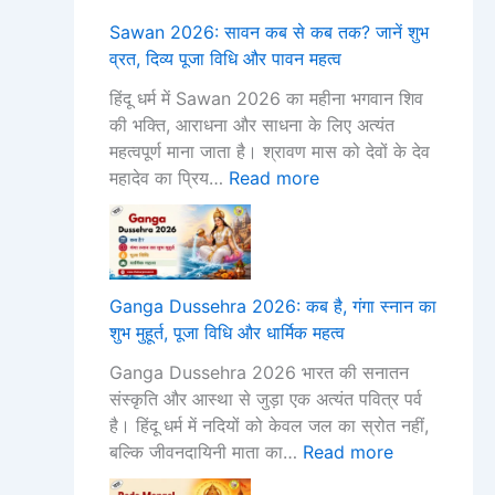
l
:
i
e
o
Sawan 2026: सावन कब से कब तक? जानें शुभ
2
सा
t
h
n
व्रत, दिव्य पूजा विधि और पावन महत्व
0
व
i
r
t
2
न
y
a
h
हिंदू धर्म में Sawan 2026 का महीना भगवान शिव
6
क
a
2
2
की भक्ति, आराधना और साधना के लिए अत्यंत
D
ब
2
0
0
महत्वपूर्ण माना जाता है। श्रावण मास को देवों के देव
a
से
0
2
2
महादेव का प्रिय…
Read more
t
क
2
6
6
e
ब
6
:
:
s
त
D
क
क्यों
:
क
a
ब
मा
ज्ये
?
t
है
ना
Ganga Dussehra 2026: कब है, गंगा स्नान का
ष्ठ
जा
e
,
जा
शुभ मुहूर्त, पूजा विधि और धार्मिक महत्व
ब
नें
:
गं
ता
Ganga Dussehra 2026 भारत की सनातन
ड़ा
शु
जा
गा
है
संस्कृति और आस्था से जुड़ा एक अत्यंत पवित्र पर्व
मं
भ
नें
स्ना
स
है। हिंदू धर्म में नदियों को केवल जल का स्रोत नहीं,
ग
व्र
क
न
ब
बल्कि जीवनदायिनी माता का…
Read more
ल
त
ब
का
से
2
,
है
शु
प